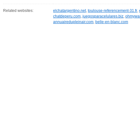
Related websites:
elchatargentino.net
,
toulouse-referencement-31.fr
,
chatdeperu.com
,
juegosparacelulares.biz
,
ohmywal
annuairedupleinair.com
,
belle-en-blanc.com