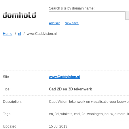
Search site by domain name:
-
Add site
New sites
Home
/
nl
/
www.Caddvision.nl
Site:
www.Caddvision.nl
Cad 2D en 3D tekenwerk
Title:
Description:
CaddVision, tekenwerk en visualisatie voor bouw en
Tags:
en, 3d, winkels, cad, 2d, woningen, bouw, almere, in
Updated:
15 Jul 2013