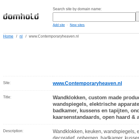
Search site by domain name:
-
Add site
New sites
Home
/
nl
/
www.Contemporaryheaven.nl
Site:
www.Contemporaryheaven.nl
Wandklokken, custom made producte
Title:
wandspiegels, elektrische apparate
badkamer, kussens en tapijten, onde
kaarsenstandaards, open haard & 
Description:
Wandklokken, keuken, wandspiegels, el
decoratief, opbergen, badkamer, kussens