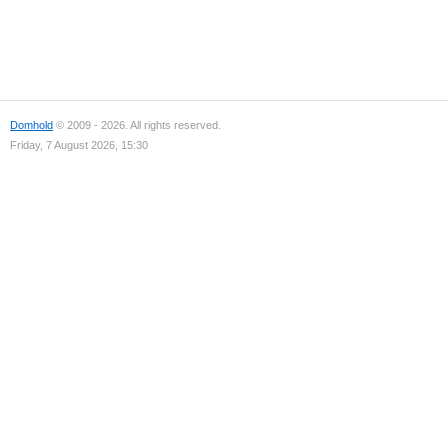
Domhold
© 2009 - 2026. All rights reserved.
Friday, 7 August 2026, 15:30