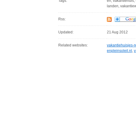
Tags:
en, vakantiehuis,
landen, vakantiew
Rss:
Updated:
21 Aug 2012
Related websites:
vakantiehuisjes-r
enpleinsoleil.nl
,
v