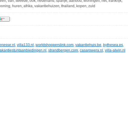
 een, van, tweede, ook, nederland, spanje, aanbod, woningen, het, frankrijk,
oning, huren, afrika, vakantiehuizen, thailand, kopen, zuid
enesse.nl
,
villa133.nl
,
worldshopperslink.com
,
vakantiehuis.be
,
bythesea.es
,
akantiestuntaanbiedingen.nl
,
strandbergen.com
,
casarowera.nl
,
villa-alwin.nl