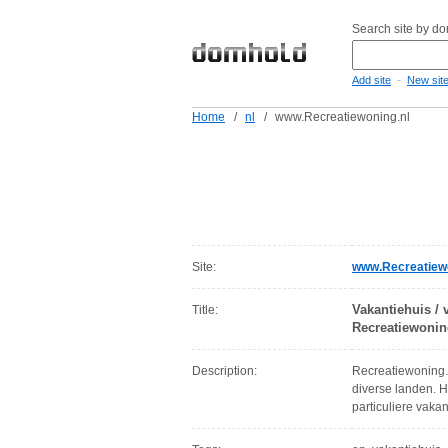
Search site by d
-
Add site
New sit
Home
/
nl
/
www.Recreatiewoning.nl
Site:
www.Recreatiewo
Vakantiehuis / 
Title:
Recreatiewonin
Description:
Recreatiewoning.
diverse landen. H
particuliere vaka