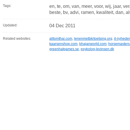
Tags:
en, te, om, van, meer, voor, wij, jaar, ve
beste, bv, advi, ramen, kwaliteit, dan, 
Updated:
04 Dec 2011
Related websites:
alltomthai.com
,
lenenmetbkrtoetsing.org
,
it-nyhede
kaarsenshop.com
,
bhajanworld.com
,
horsemasters
greenhatgames.se
,
psykolog-levinsen.dk