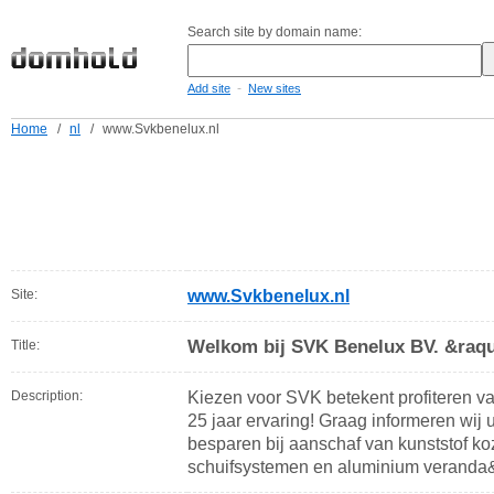
Search site by domain name:
-
Add site
New sites
Home
/
nl
/
www.Svkbenelux.nl
Site:
www.Svkbenelux.nl
Welkom bij SVK Benelux BV. &raq
Title:
Description:
Kiezen voor SVK betekent profiteren v
25 jaar ervaring! Graag informeren wij 
besparen bij aanschaf van kunststof ko
schuifsystemen en aluminium veranda&