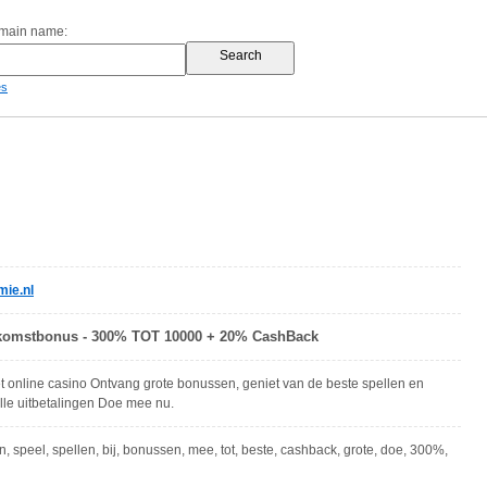
omain name:
es
ie.nl
lkomstbonus - 300% TOT 10000 + 20% CashBack
et online casino Ontvang grote bonussen, geniet van de beste spellen en
lle uitbetalingen Doe mee nu.
n, speel, spellen, bij, bonussen, mee, tot, beste, cashback, grote, doe, 300%,