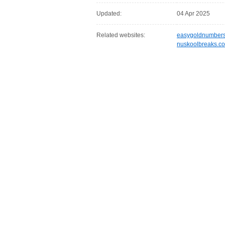
Updated:
04 Apr 2025
Related websites:
easygoldnumbers
nuskoolbreaks.co